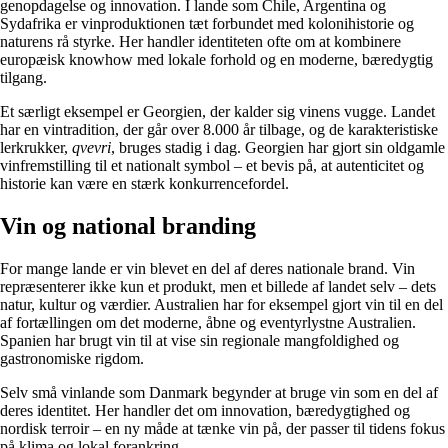
genopdagelse og innovation. I lande som Chile, Argentina og
Sydafrika er vinproduktionen tæt forbundet med kolonihistorie og
naturens rå styrke. Her handler identiteten ofte om at kombinere
europæisk knowhow med lokale forhold og en moderne, bæredygtig
tilgang.
Et særligt eksempel er Georgien, der kalder sig vinens vugge. Landet
har en vintradition, der går over 8.000 år tilbage, og de karakteristiske
lerkrukker,
qvevri
, bruges stadig i dag. Georgien har gjort sin oldgamle
vinfremstilling til et nationalt symbol – et bevis på, at autenticitet og
historie kan være en stærk konkurrencefordel.
Vin og national branding
For mange lande er vin blevet en del af deres nationale brand. Vin
repræsenterer ikke kun et produkt, men et billede af landet selv – dets
natur, kultur og værdier. Australien har for eksempel gjort vin til en del
af fortællingen om det moderne, åbne og eventyrlystne Australien.
Spanien har brugt vin til at vise sin regionale mangfoldighed og
gastronomiske rigdom.
Selv små vinlande som Danmark begynder at bruge vin som en del af
deres identitet. Her handler det om innovation, bæredygtighed og
nordisk terroir – en ny måde at tænke vin på, der passer til tidens fokus
på klima og lokal forankring.