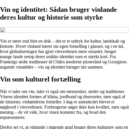
Vin og identitet: Sådan bruger vinlande
deres kultur og historie som styrke
Vin er mere end blot en drik – det er et udtryk for kultur, landskab og
historie. Hvert vinland bærer sin egen fortælling i glasset, og i en tid,
hvor globaliseringen har gjort vinverdenen mere ensartet, bruger
mange lande netop deres unikke identitet som et stærkt kort. Fra
Frankrigs stolte traditioner til Chiles moderne pionerånd og Georgiens
urgamle vinrødder – vin og identitet hænger tæt sammen.
Vin som kulturel fortælling
Når vi taler om vin, taler vi også om mennesker, steder og traditioner.
Vinens identitet formes af klima, jordbund og druesorter, men også af
de historier, vinbønderne fortæller. I dag er autenticitet blevet et
nøgleord i vinverdenen. Forbrugerne søger ikke kun kvalitet, men også
mening – de vil vide, hvor vinen kommer fra, og hvad den
repræsenterer.
Derfor ser vi, at vinlande i stigende grad bruger deres kulturarv som en