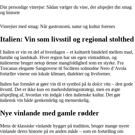
Din personlige vinrejse: Sådan vælger du vine, der afspejler din smag
og historie
Vinrejser med smag: Når gastronomi, natur og kultur forenes
Italien: Vin som livsstil og regional stolthed
I Italien er vin en del af hverdagen – et kulturelt bindeled mellem mad,
familie og landskab. Hver region har sin egen vintradition, og
italienerne bruger netop denne mangfoldighed som en styrke. Fra
Toscanas elegante Sangiovese til Siciliens solmodne Nero d’Avola
fortæller vinene om lokale klimaer, dialekter og livsformer.
Italien har formået at gøre vin til et symbol på
la dolce vita
– den gode
livsstil. Det er ikke kun en markedsføringsstrategi, men en ægte
afspejling af, hvordan vin indgår i den italienske kultur. Det gør
italiensk vin både genkendelig og menneskelig.
Nye vinlande med gamle rødder
Mens de klassiske vinlande bygger på tradition, bruger mange nyere
vinlande deres historie på en anden måde – som en fortælling om