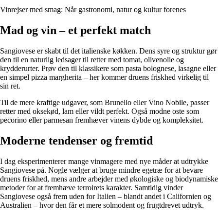
Vinrejser med smag: Når gastronomi, natur og kultur forenes
Mad og vin – et perfekt match
Sangiovese er skabt til det italienske køkken. Dens syre og struktur gør
den til en naturlig ledsager til retter med tomat, olivenolie og
krydderurter. Prøv den til klassikere som pasta bolognese, lasagne eller
en simpel pizza margherita – her kommer druens friskhed virkelig til
sin ret.
Til de mere kraftige udgaver, som Brunello eller Vino Nobile, passer
retter med oksekød, lam eller vildt perfekt. Også modne oste som
pecorino eller parmesan fremhæver vinens dybde og kompleksitet.
Moderne tendenser og fremtid
I dag eksperimenterer mange vinmagere med nye måder at udtrykke
Sangiovese på. Nogle vælger at bruge mindre egetræ for at bevare
druens friskhed, mens andre arbejder med økologiske og biodynamiske
metoder for at fremhæve terroirets karakter. Samtidig vinder
Sangiovese også frem uden for Italien – blandt andet i Californien og
Australien – hvor den får et mere solmodent og frugtdrevet udtryk.