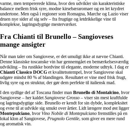
varme, men tempererede klima, hvor den udvikler sin karakteristiske
balance mellem frisk syre, modne kirsebæraromaer og en let krydret
undertone. Men også i regioner som Romagna, Marche og Lazio viser
druen nye sider af sig selv – fra frugtige og letdrikkelige vine til
komplekse, lagringsdygtige mesterværker.
Fra Chianti til Brunello – Sangioveses
mange ansigter
Når man taler om Sangiovese, er det umuligt ikke at nævne Chianti.
Denne klassiske toscanske vin har gennemgået en bemærkelsesværdig
udvikling – fra rustikke bordvine til elegante, moderne udtryk. I dag er
Chianti Classico DOCG
et kvalitetsstempel, hvor Sangiovese skal
udgøre mindst 80 % af blandingen. Resultatet er vine med frisk frugt,
livlig syre og en struktur, der gør dem perfekte til italiensk mad.
I den sydlige del af Toscana finder man
Brunello di Montalcino
, hvor
Sangiovese – her kaldet
Sangiovese Grosso
– viser sin mest kraftfulde
og lagringsdygtige side. Brunello er kendt for sin dybde, kompleksitet
og evne til at udvikle sig smukt over årtier. Lidt længere mod øst ligger
Montepulciano
, hvor
Vino Nobile di Montepulciano
fremstilles på en
lokal klon af Sangiovese,
Prugnolo Gentile
, som giver en mere rund
og aromatisk vin.