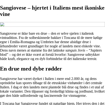
Sangiovese – hjertet i Italiens mest ikoniske
vine
Sangiovese er ikke bare en drue – den er selve sjælen i italiensk
vintradition. Fra de solbeskinnede bakker i Toscana til de mere kølige
egne i Emilia-Romagna og Umbrien har denne alsidige drue i
århundreder været grundlaget for nogle af landets mest elskede vine.
Dens navn menes at stamme fra det latinske
sanguis Jovis
– “Jupiters
blod” – og det er ikke svært at forstå hvorfor: Sangiovese udtrykker
både kraft, elegance og en dyb forbindelse til det italienske terroir.
En drue med dybe rødder
Sangiovese har været dyrket i Italien i mere end 2.000 år, og dens
oprindelse kan spores tilbage til de etruskiske vinbønder i det centrale
Italien. I dag er den landets mest plantede blå drue og findes i et utal af
lokale varianter. Den tilpasser sig forskelligt klima og jordbund, hvilket
gør den både udfordrende og fascinerende for vinmagerne.
I Toscana har Sangiovese fundet sit naturlige hjem. Her trives den i det