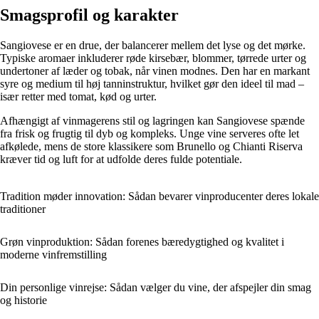
Smagsprofil og karakter
Sangiovese er en drue, der balancerer mellem det lyse og det mørke.
Typiske aromaer inkluderer røde kirsebær, blommer, tørrede urter og
undertoner af læder og tobak, når vinen modnes. Den har en markant
syre og medium til høj tanninstruktur, hvilket gør den ideel til mad –
især retter med tomat, kød og urter.
Afhængigt af vinmagerens stil og lagringen kan Sangiovese spænde
fra frisk og frugtig til dyb og kompleks. Unge vine serveres ofte let
afkølede, mens de store klassikere som Brunello og Chianti Riserva
kræver tid og luft for at udfolde deres fulde potentiale.
Tradition møder innovation: Sådan bevarer vinproducenter deres lokale
traditioner
Grøn vinproduktion: Sådan forenes bæredygtighed og kvalitet i
moderne vinfremstilling
Din personlige vinrejse: Sådan vælger du vine, der afspejler din smag
og historie